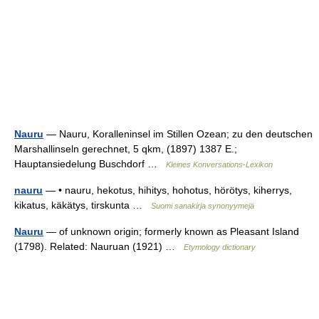
Nauru
— Nauru, Koralleninsel im Stillen Ozean; zu den deutschen
Marshallinseln gerechnet, 5 qkm, (1897) 1387 E.;
Hauptansiedelung Buschdorf …
Kleines Konversations-Lexikon
nauru
— • nauru, hekotus, hihitys, hohotus, hörötys, kiherrys,
kikatus, käkätys, tirskunta …
Suomi sanakirja synonyymejä
Nauru
— of unknown origin; formerly known as Pleasant Island
(1798). Related: Nauruan (1921) …
Etymology dictionary