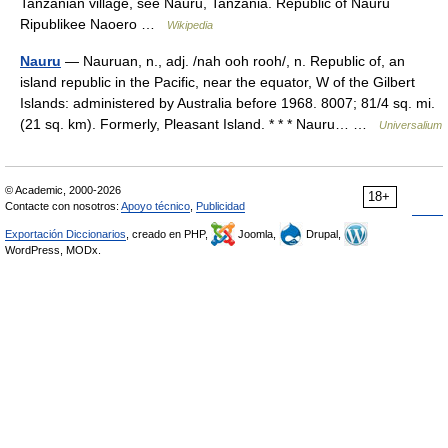
Tanzanian village, see Nauru, Tanzania. Republic of Nauru
Ripublikee Naoero …
Wikipedia
Nauru
— Nauruan, n., adj. /nah ooh rooh/, n. Republic of, an
island republic in the Pacific, near the equator, W of the Gilbert
Islands: administered by Australia before 1968. 8007; 81/4 sq. mi.
(21 sq. km). Formerly, Pleasant Island. * * * Nauru… …
Universalium
© Academic, 2000-2026
18+
Contacte con nosotros:
Apoyo técnico
,
Publicidad
Exportación Diccionarios
, creado en PHP,
Joomla,
Drupal,
WordPress, MODx.