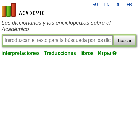
RU
EN
DE
FR
es-academic.com
Los diccionarios y las enciclopedias sobre el
Académico
¡Buscar!
interpretaciones
Traducciones
libros
Игры ⚽