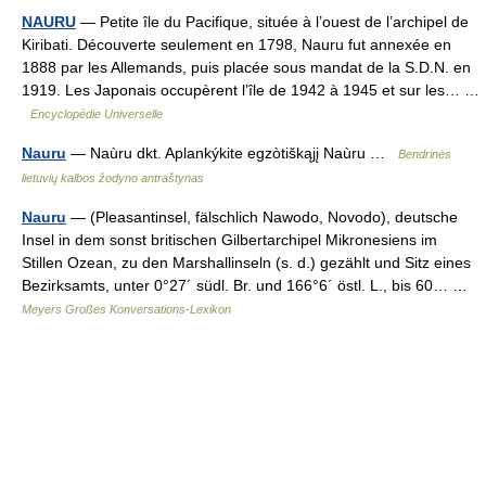
NAURU
— Petite île du Pacifique, située à l’ouest de l’archipel de
Kiribati. Découverte seulement en 1798, Nauru fut annexée en
1888 par les Allemands, puis placée sous mandat de la S.D.N. en
1919. Les Japonais occupèrent l’île de 1942 à 1945 et sur les… …
Encyclopédie Universelle
Nauru
— Naùru dkt. Aplankýkite egzòtiškąjį Naùru …
Bendrinės
lietuvių kalbos žodyno antraštynas
Nauru
— (Pleasantinsel, fälschlich Nawodo, Novodo), deutsche
Insel in dem sonst britischen Gilbertarchipel Mikronesiens im
Stillen Ozean, zu den Marshallinseln (s. d.) gezählt und Sitz eines
Bezirksamts, unter 0°27´ südl. Br. und 166°6´ östl. L., bis 60… …
Meyers Großes Konversations-Lexikon