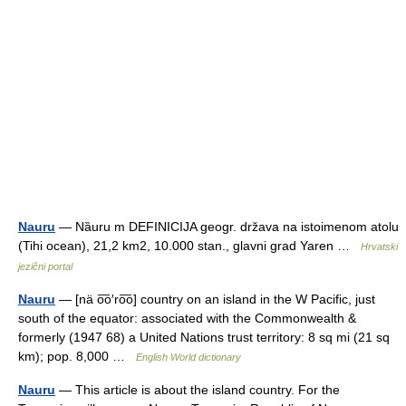
Nauru
— Nȁuru m DEFINICIJA geogr. država na istoimenom atolu
(Tihi ocean), 21,2 km2, 10.000 stan., glavni grad Yaren …
Hrvatski
jezični portal
Nauru
— [nä o͞o′ro͞o] country on an island in the W Pacific, just
south of the equator: associated with the Commonwealth &
formerly (1947 68) a United Nations trust territory: 8 sq mi (21 sq
km); pop. 8,000 …
English World dictionary
Nauru
— This article is about the island country. For the